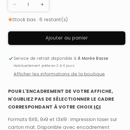
Réduire
Augmenter
la
la
Stock bas : 6 restant(s)
quantité
quantité
de
de
L&#39;HOMME
L&#39;HOMME
Ajouter au panier
ET
ET
SA
SA
VOILE
VOILE
Service de retrait disponible à
À Marée Basse
Habituellement prête en 2 à 4 jours
Afficher les informations de la boutique
POUR L'ENCADREMENT DE VOTRE AFFICHE,
N'OUBLIEZ PAS DE SÉLECTIONNER LE CADRE
CORRESPONDANT À VOTRE CHOIX
ICI
Formats 6X6, 9x9 et 13x19 : Impression laser sur
carton mat. Disponible avec encadrement