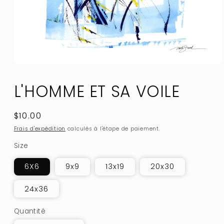
Ouvrir
le
média
L'HOMME ET SA VOILE
1
dans
une
fenêtre
Prix
$10.00
modale
habituel
Frais d'expédition
calculés à l'étape de paiement.
Size
6X6
9x9
13x19
20x30
24x36
Quantité