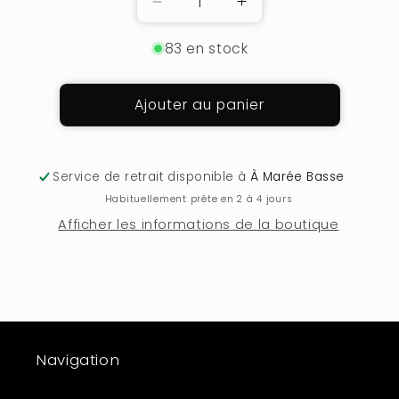
Réduire
Augmenter
la
la
83 en stock
quantité
quantité
de
de
CARNET
CARNET
Ajouter au panier
AQUARELLE
AQUARELLE
Service de retrait disponible à
À Marée Basse
Habituellement prête en 2 à 4 jours
Afficher les informations de la boutique
Navigation