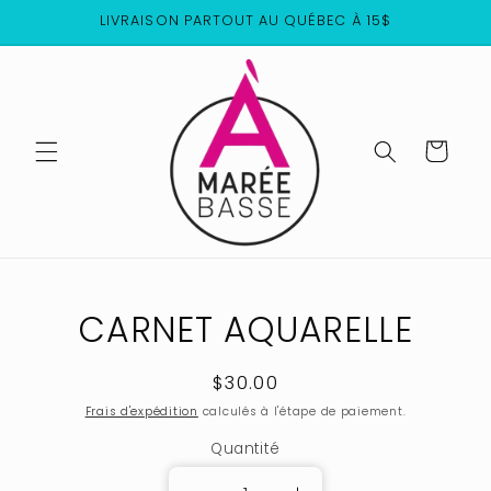
et
LIVRAISON PARTOUT AU QUÉBEC À 15$
passer
au
contenu
Panier
Passer aux
CARNET AQUARELLE
informations
produits
Prix
$30.00
habituel
Frais d'expédition
calculés à l'étape de paiement.
Quantité