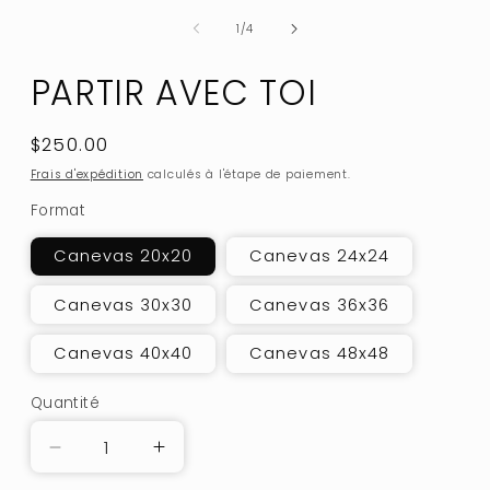
de
1
/
4
PARTIR AVEC TOI
Prix
$250.00
habituel
Frais d'expédition
calculés à l'étape de paiement.
Format
Canevas 20x20
Canevas 24x24
Canevas 30x30
Canevas 36x36
Canevas 40x40
Canevas 48x48
Quantité
Réduire
Augmenter
la
la