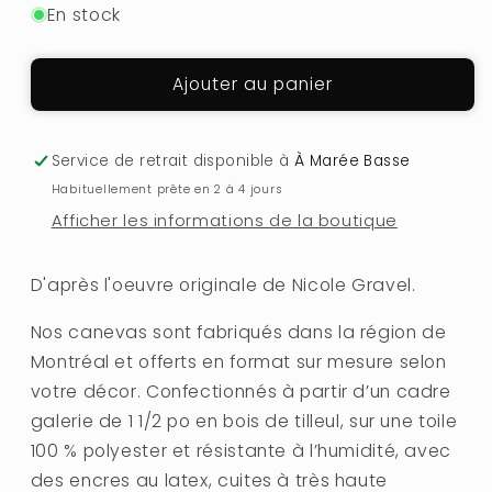
En stock
quantité
quantité
de
de
PARTIR
PARTIR
Ajouter au panier
AVEC
AVEC
TOI
TOI
Service de retrait disponible à
À Marée Basse
Habituellement prête en 2 à 4 jours
Afficher les informations de la boutique
D'après l'oeuvre originale de Nicole Gravel.
Nos canevas
sont fabriqués dans la région de
Montréal et offerts en format sur mesure selon
votre décor. Confectionnés à partir d’un cadre
galerie de 1 1/2 po en bois de tilleul, sur une toile
100 % polyester et résistante à l’humidité, avec
des encres au latex, cuites à très haute